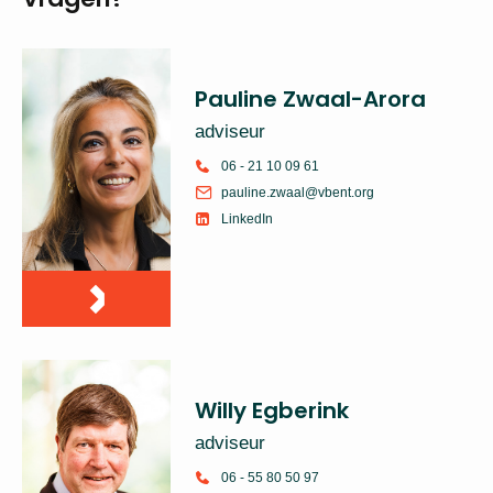
Pauline Zwaal-Arora
adviseur
06 - 21 10 09 61
pauline.zwaal@vbent.org
LinkedIn
Willy Egberink
adviseur
06 - 55 80 50 97