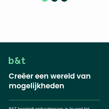
Creëer een wereld van
mogelijkheden
B&T begeleidt opdrachtgevers in én rond het