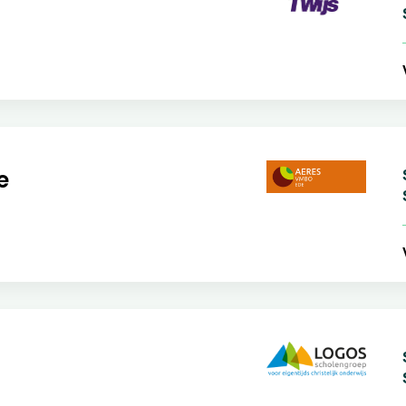
S
V
e
S
S
V
S
S