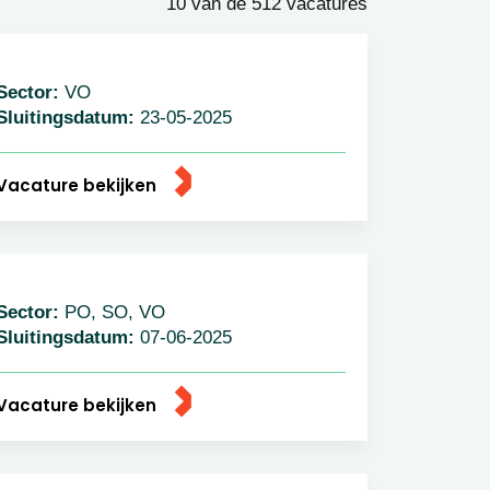
10 van de 512 vacatures
ector:
VO
luitingsdatum:
23-05-2025
acature bekijken
ector:
PO, SO, VO
luitingsdatum:
07-06-2025
acature bekijken