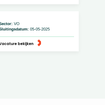
ector:
VO
luitingsdatum:
05-05-2025
acature bekijken