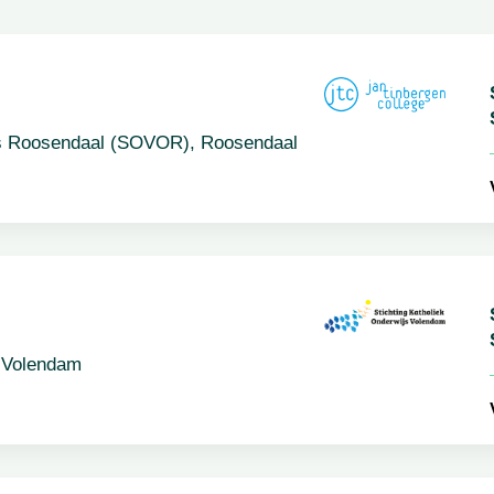
S
S
s Roosendaal (SOVOR), Roosendaal
V
S
S
 Volendam
V