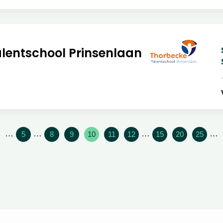
lentschool Prinsenlaan
S
S
V
…
…
…
…
5
8
9
10
11
12
15
20
25