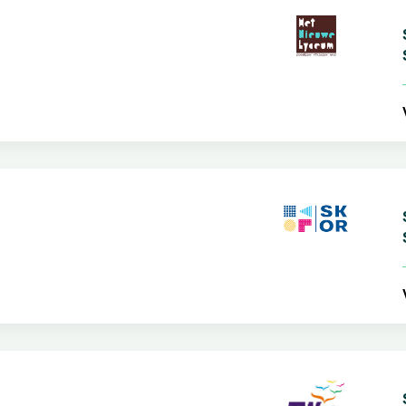
S
S
V
S
S
V
S